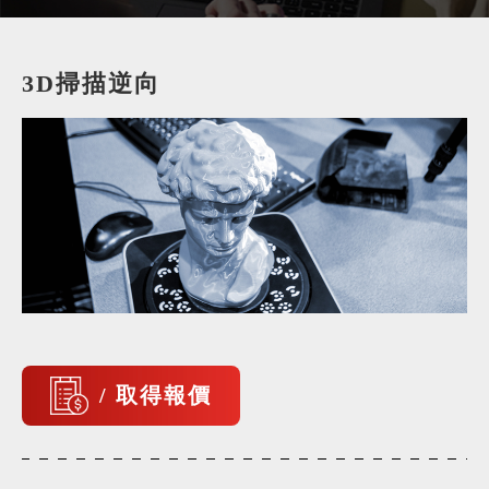
3D掃描逆向
/ 取得報價