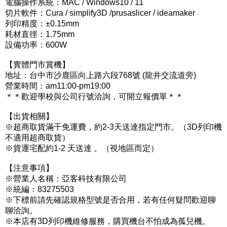
電腦操作系統：MAC / Windows10 / 11
切片軟件：Cura / simplify3D /prusaslicer / ideamaker
列印精度：±0.15mm
耗材直徑：1.75mm
設備功率：600W
【實體門市賞機】
地址：台中市沙鹿區向上路六段768號 (龍井交流道旁)
營業時間：am11:00-pm19:00
＊＊歡迎學校與公司行號洽詢，可開立報價單＊＊
【出貨相關】
※超商取貨滿千免運費，約2-3天送達指定門市。（3D列印機
不適用超商取貨）
※貨運宅配約1-2 天送達 。（視地區而定）
【注意事項】
※營業人名稱：亞客科技有限公司
※統編：83275503
※下標前請先確認規格型號是否合用，若有任何疑問歡迎聊
聊洽詢。
※本店有3D列印機維修服務，購買機台不怕成為孤兒機。