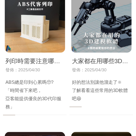
列印時需要注意哪
大家都在用哪些3D軟
些？
體？【台中Bambu
發佈：2025/04/30
發佈：2025/04/30
Lab 3D列印機】
ABS總是印到心累嗎🥺?
好的想法別讓他溜走了🔆
【Bambu Lab 3D列印
「時間省下來吧，
了解看看這些常用的3D軟體
機】
亞客能提供優良的3D代印服
吧😆
務」