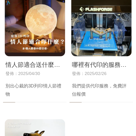
情人節適合送什麼禮
哪裡有代印的服務？
物？
【台中Bambu Lab 3D
發佈：2025/04/30
發佈：2025/02/26
列印機】【Bambu
別出心裁的3D列印情人節禮
我們提供代印服務，免費評
Lab 3D列印機】
物
估報價