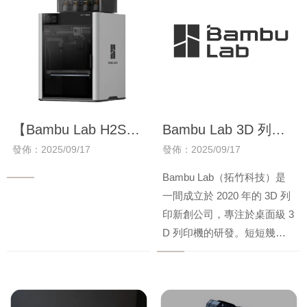
【Bambu Lab H2S
Bambu Lab 3D 列印
Combo】高速多色3D
機是什麼？為你解析
發佈：2025/09/17
發佈：2025/09/17
列印機｜亞客科技｜
熱門機種優勢｜台中
Bambu Lab（拓竹科技）是
台中展示中心 |
3D列印、3D列印機
一間成立於 2020 年的 3D 列
ARKER 3D
印新創公司，專注於桌面級 3
D 列印機的研發。短短幾年
內，憑藉著 高速列印、智慧
功能、多色列印 等技術突
破，迅速成為全球 3D 列印