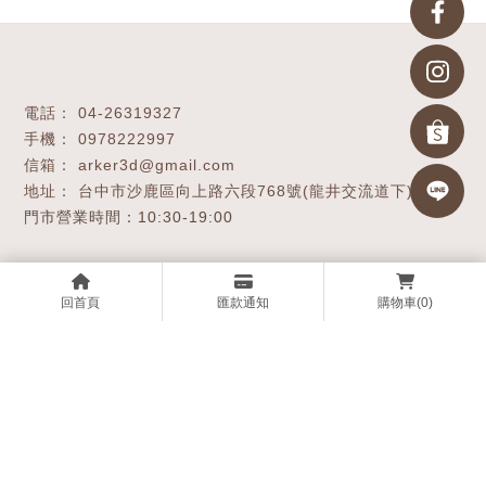
04-26319327
0978222997
arker3d@gmail.com
台中市沙鹿區向上路六段768號(龍井交流道下)
關於我們
服務項目
購物商城
技術支援
回首頁
匯款通知
購物車
(0)
最新消息
作品集
聯繫我們
3D列印
台中3D列印
沙鹿區3D列印
3D列印代工
台中3D列印代工
Designed by
揚京快客
Copyright © 2026
..
累積人氣: 498615